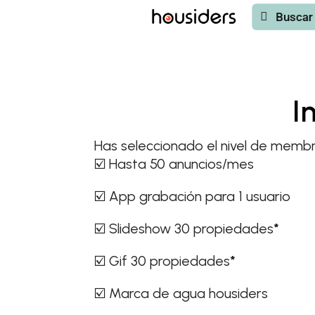
Buscar
Buscar
I
Has seleccionado el nivel de memb
☑️ Hasta 50 anuncios/mes
☑️ App grabación para 1 usuario
☑️ Slideshow 30 propiedades
*
☑️ Gif 30 propiedades
*
☑️ Marca de agua housiders