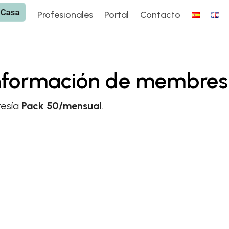
 Casa
 Casa
Profesionales
Portal
Contacto
Profesionales
Portal
Contacto
nformación de membres
resía
Pack 50/mensual
.