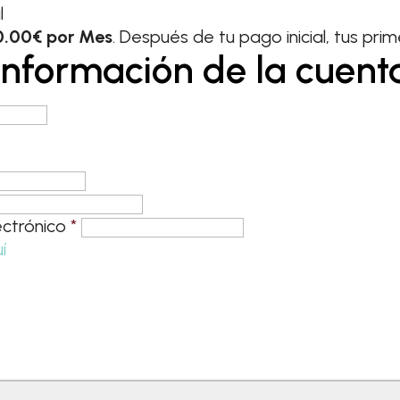
l
0.00€ por Mes
. Después de tu pago inicial, tus pr
Información de la cuent
ectrónico
*
í