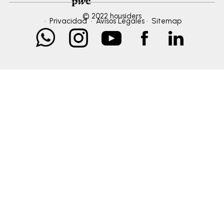
© 2022 housiders
·
Privacidad
·
Avisos Legales
·
Sitemap