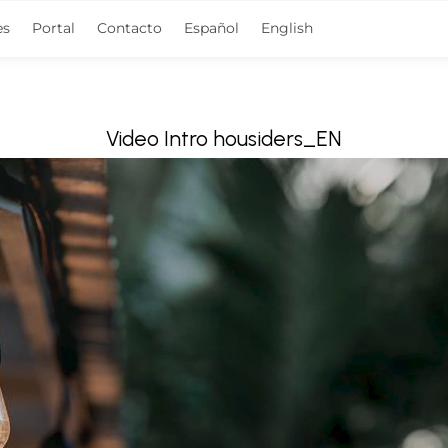
es
Portal
Contacto
Español
English
Video Intro housiders_EN